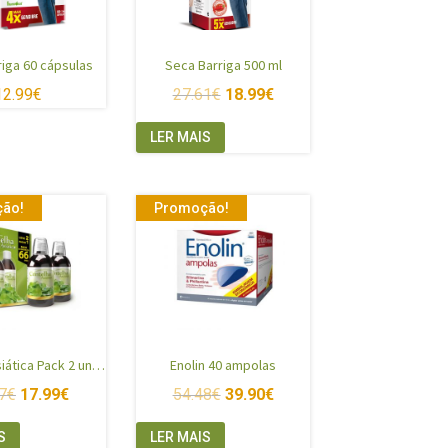
iga 60 cápsulas
Seca Barriga 500 ml
12.99
€
27.61
€
18.99
€
LER MAIS
ão!
Promoção!
Centelha Asiática Pack 2 unidades
Enolin 40 ampolas
7
€
17.99
€
54.48
€
39.90
€
S
LER MAIS