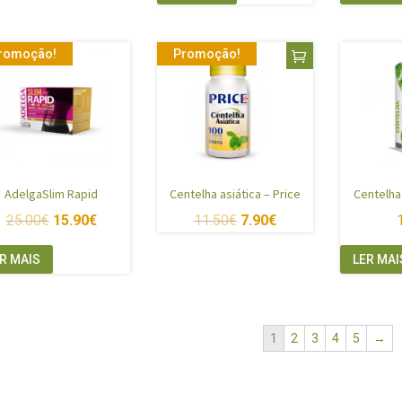
romoção!
Promoção!
AdelgaSlim Rapid
Centelha asiática – Price
Centelha
25.00
€
15.90
€
11.50
€
7.90
€
R MAIS
LER MAI
1
2
3
4
5
→