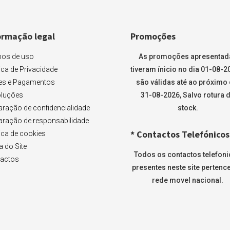
ormação legal
Promoções
os de uso
As promoções apresentad
tica de Privacidade
tiveram ínicio no dia 01-08-2
es e Pagamentos
são válidas até ao próximo 
luções
31-08-2026, Salvo rotura 
aração de confidencialidade
stock.
aração de responsabilidade
* Contactos Telefónicos
tica de cookies
 do Site
Todos os contactos telefon
actos
presentes neste site pertenc
rede movel nacional.