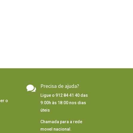
Precisa de ajuda?

Ligue o 912 84 41 40 das
er o
9:00h às 18:00 nos dias
úteis
Chamada para a rede
movel nacional.