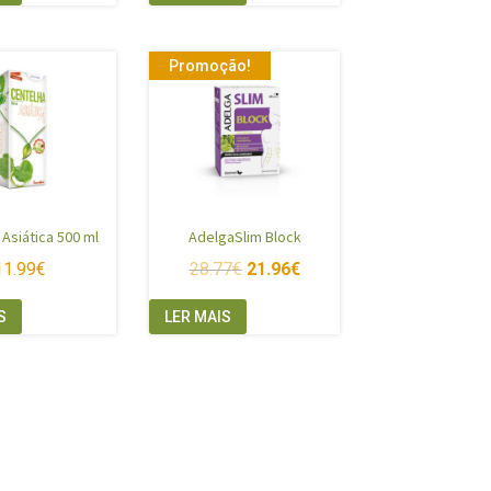
Promoção!
 Asiática 500 ml
AdelgaSlim Block
11.99
€
28.77
€
21.96
€
S
LER MAIS