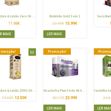
Gengibre & Limão Zero 36 Cápsulas
Biolimão Gold 3 em 1
Seca Barr
11.98
€
23.90
€
15.99
€
R MAIS
LER MAIS
romoção!
Promoção!
Promoç
Gengibre & Limão ZERO 500ml
Alcachofra Plan Forte 40 Ampolas
19.63
€
12.50
€
40.17
€
23.99
€
24.6
LER MAIS
LER MAI