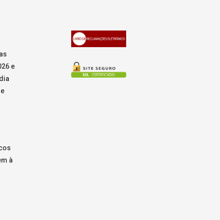
as
026 e
dia
de
icos
em à