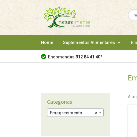
Home
Suplementos Alimentares
Em
Encomendas
912 84 41 40
*
Em
A mo
Categorias
Emagrecimento
×