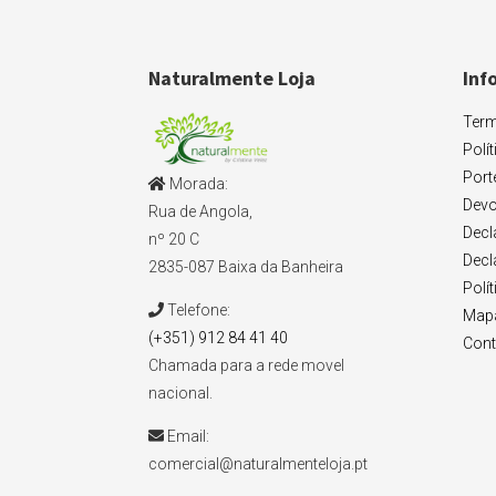
Naturalmente Loja
Inf
Term
Polí
Port
Morada:
Devo
Rua de Angola,
Decl
nº 20 C
Decl
2835-087 Baixa da Banheira
Polí
Telefone:
Mapa
(+351) 912 84 41 40
Cont
Chamada para a rede movel
nacional.
Email:
comercial@naturalmenteloja.pt