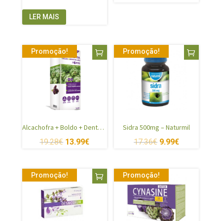
LER MAIS
Promoção!
Promoção!
Alcachofra + Boldo + Dente Leão 500ml
Sidra 500mg – Naturmil
19.28
€
13.99
€
17.36
€
9.99
€
Promoção!
Promoção!