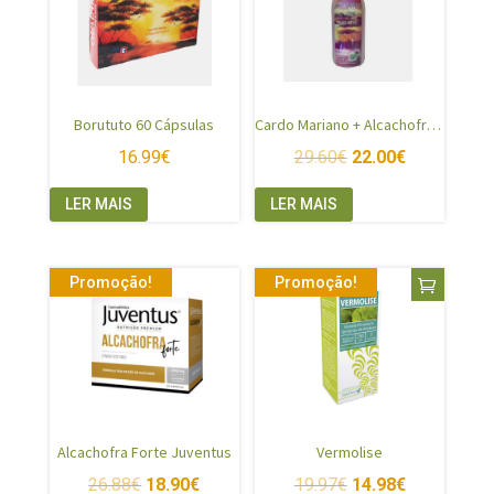
Borututo 60 Cápsulas
Cardo Mariano + Alcachofra + Borututo
16.99
€
29.60
€
22.00
€
LER MAIS
LER MAIS
Promoção!
Promoção!
Alcachofra Forte Juventus
Vermolise
26.88
€
18.90
€
19.97
€
14.98
€