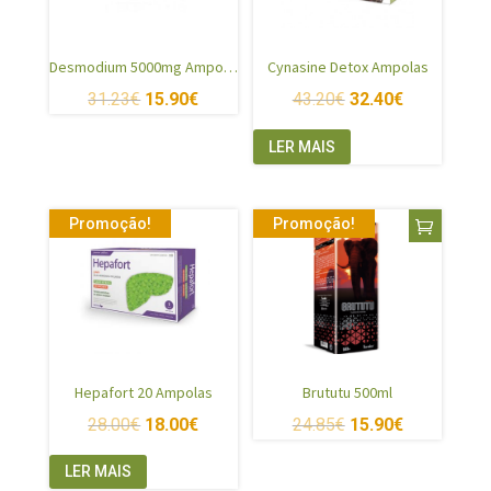
Desmodium 5000mg Ampolas
Cynasine Detox Ampolas
31.23
€
15.90
€
43.20
€
32.40
€
LER MAIS
Promoção!
Promoção!
Hepafort 20 Ampolas
Brututu 500ml
28.00
€
18.00
€
24.85
€
15.90
€
LER MAIS