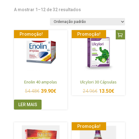
A mostrar 1–12 de 32 resultados
Promoção!
Promoção!
Enolin 40 ampolas
Ulcylori 30 Cápsulas
54.48
€
39.90
€
24.96
€
13.50
€
LER MAIS
Promoção!