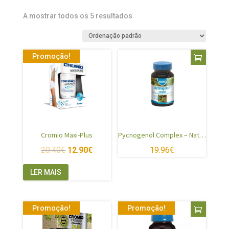
A mostrar todos os 5 resultados
Promoção!
Cromio Maxi-Plus
Pycnogenol Complex – Naturmil
20.40
€
12.90
€
19.96
€
LER MAIS
Promoção!
Promoção!