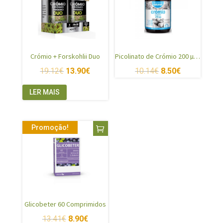
Crómio + Forskohlii Duo
Picolinato de Crómio 200 µg – Naturmil
19.12
€
13.90
€
10.14
€
8.50
€
LER MAIS
Promoção!
Glicobeter 60 Comprimidos
13.41
€
8.90
€