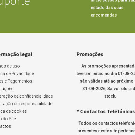
uporte
estado das suas
encomendas
ormação legal
Promoções
os de uso
As promoções apresentad
tica de Privacidade
tiveram ínicio no dia 01-08-2
es e Pagamentos
são válidas até ao próximo 
luções
31-08-2026, Salvo rotura 
aração de confidencialidade
stock.
aração de responsabilidade
* Contactos Telefónicos
tica de cookies
 do Site
Todos os contactos telefon
actos
presentes neste site pertenc