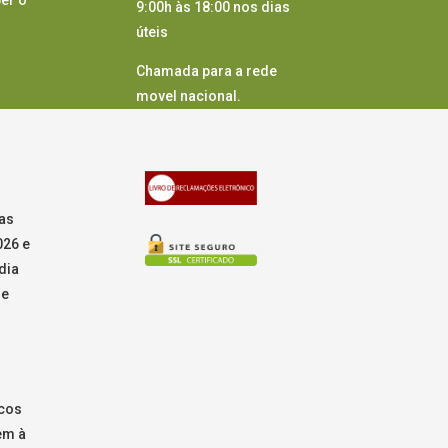
9:00h às 18:00 nos dias
úteis
Chamada para a rede
movel nacional.
as
026 e
dia
de
icos
em à