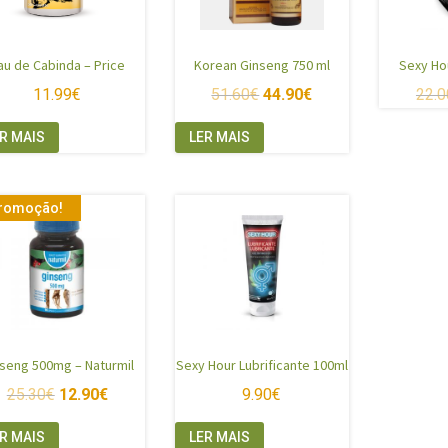
au de Cabinda – Price
Korean Ginseng 750 ml
Sexy Ho
11.99
€
51.60
€
44.90
€
22.0
R MAIS
LER MAIS
romoção!
seng 500mg – Naturmil
Sexy Hour Lubrificante 100ml
25.30
€
12.90
€
9.90
€
R MAIS
LER MAIS