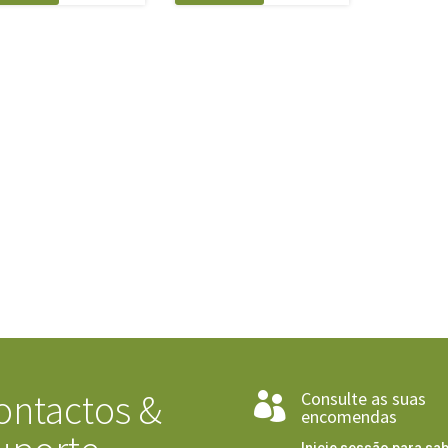
ontactos &
Consulte as suas

encomendas
Inicie sessão para sab