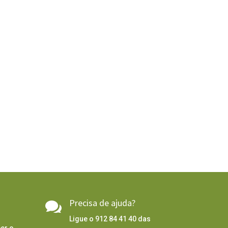
Precisa de ajuda?

Ligue o 912 84 41 40 das
er o