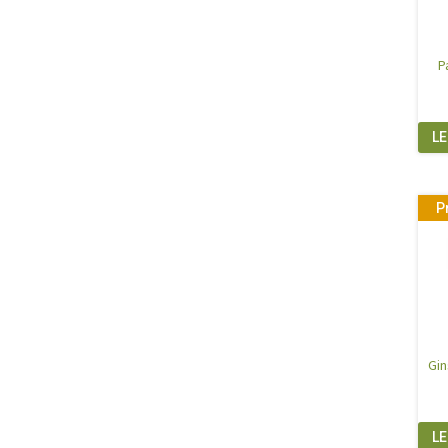
P
LE
P
Gin
LE