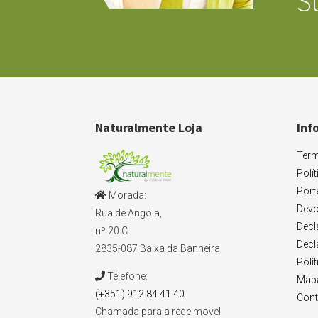
S
Naturalmente Loja
Inf
Term
Polí
Port
Morada:
Devo
Rua de Angola,
Decl
nº 20 C
Decl
2835-087 Baixa da Banheira
Polí
Telefone:
Mapa
(+351) 912 84 41 40
Cont
Chamada para a rede movel