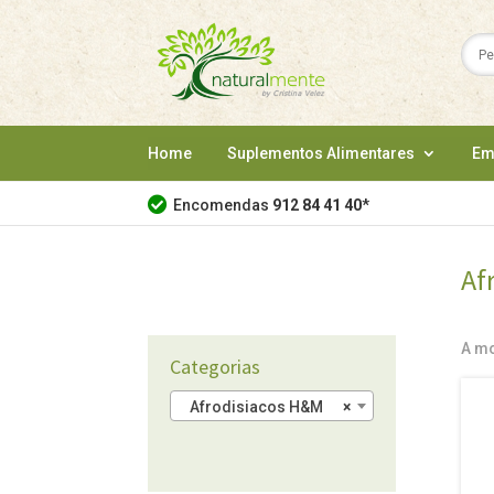
Home
Suplementos Alimentares
Em
Encomendas
912 84 41 40
*
Af
A mo
Categorias
Afrodisiacos H&M
×