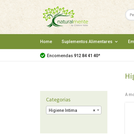
Home
Suplementos Alimentares
Em
Encomendas
912 84 41 40
*
Hi
A mo
Categorias
Higiene Intima
×