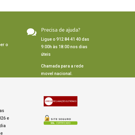
Precisa de ajuda?

Ligue o 912 84 41 40 das
er o
9:00h às 18:00 nos dias
úteis
Chamada para a rede
movel nacional.
as
026 e
dia
de