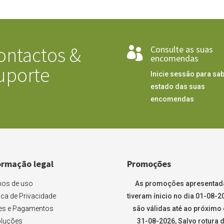
ontactos &
Consulte as suas

encomendas
uporte
Inicie sessão para sab
estado das suas
encomendas
ormação legal
Promoções
os de uso
As promoções apresentad
tica de Privacidade
tiveram ínicio no dia 01-08-2
es e Pagamentos
são válidas até ao próximo 
luções
31-08-2026, Salvo rotura 