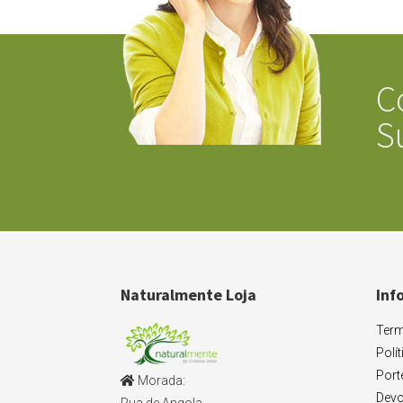
C
S
Naturalmente Loja
Inf
Term
Polí
Port
Morada:
Devo
Rua de Angola,