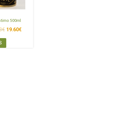
Intimo 500ml
3
€
19.60
€
S