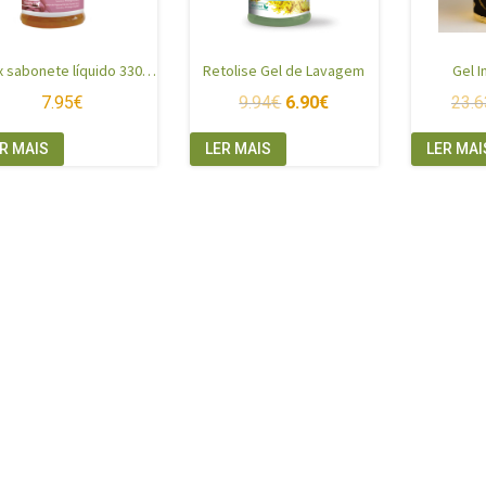
Ginex sabonete líquido 330ml
Retolise Gel de Lavagem
Gel 
7.95
€
9.94
€
6.90
€
23.6
R MAIS
LER MAIS
LER MAI