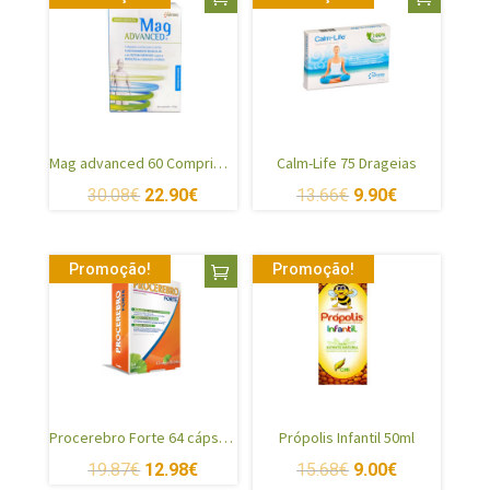
Mag advanced 60 Comprimidos
Calm-Life 75 Drageias
30.08
€
22.90
€
13.66
€
9.90
€
Promoção!
Promoção!
Procerebro Forte 64 cápsulas
Própolis Infantil 50ml
19.87
€
12.98
€
15.68
€
9.00
€