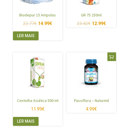
Biodepur 15 Ampolas
GR 75 250ml
22.77
€
14.99
€
23.42
€
12.99
€
LER MAIS
Centelha Asiática 500 ml
Passiflora – Naturmil
11.99
€
4.99
€
LER MAIS