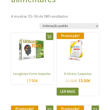
A mostrar 25–36 de 380 resultados
Promoção!
Lecigluten Forte Ampolas
D-Stress Saquetas
17.90
€
21.50
€
13.50
€
LER MAIS
Promoção!
Promoção!