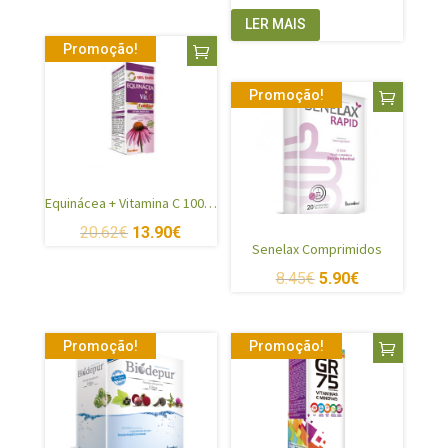
LER MAIS
Promoção!
Promoção!
Equinácea + Vitamina C 100ml
20.62
€
13.90
€
Senelax Comprimidos
8.45
€
5.90
€
Promoção!
Promoção!