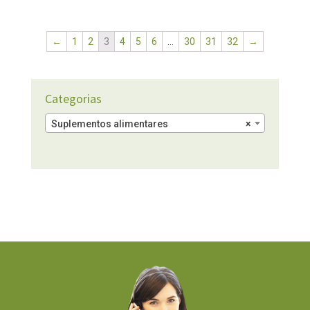
←
1
2
3
4
5
6
…
30
31
32
→
Categorias
Suplementos alimentares
×