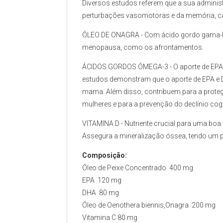
Diversos estudos referem que a sua admini
perturbações vasomotoras e da memória, can
ÓLEO DE ONAGRA - Com ácido gordo gama-linol
menopausa, como os afrontamentos.
ÁCIDOS GORDOS ÓMEGA-3 - O aporte de EPA 
estudos demonstram que o aporte de EPA e 
mama. Além disso, contribuem para a prote
mulheres e para a prevenção do declínio cogn
VITAMINA D - Nutriente crucial para uma boa
Assegura a mineralização óssea, tendo um 
Composição:
Óleo de Peixe Concentrado 400 mg
EPA 120 mg
DHA 80 mg
Óleo de Oenothera biennis,Onagra 200 mg
Vitamina C 80 mg