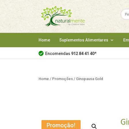
Home
Suplementos Alimentares
Em
Encomendas
912 84 41 40
*
Home
/
Promoções
/ Ginopausa Gold
Gi
Promoção!