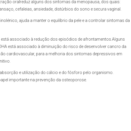
stração oralreduz alguns dos sintomas da menopausa, dos quais:
saço, cefaleias, ansiedade, distúrbios do sono e secura vaginal.
énico, ajuda a manter o equilíbrio da pele e a controlar sintomas da
está associado à redução dos episódios de afrontamentos.Alguns
DHA está associado à diminuição do risco de desenvolver cancro da
ção cardiovascular, para a melhoria dos sintomas depressivos em
itivo.
 absorção e utilização do cálcio e do fósforo pelo organismo.
papel importante na prevenção da osteoporose.