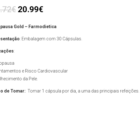
.72
€
20.99
€
pausa Gold – Farmodietica
esentação
: Embalagem com 30 Cápsulas.
cações
:
opausa
ntamentos e Risco Cardiovascular
lhecimento da Pele.
o de Tomar:
Tomar 1 cápsula por dia, a uma das principais refeições.