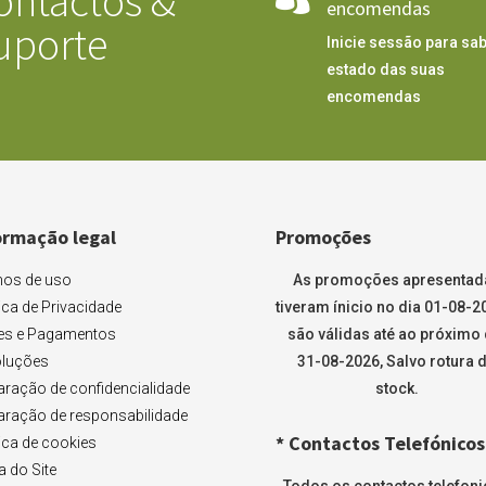
ontactos &
encomendas
uporte
Inicie sessão para sab
estado das suas
encomendas
ormação legal
Promoções
os de uso
As promoções apresentad
tica de Privacidade
tiveram ínicio no dia 01-08-2
es e Pagamentos
são válidas até ao próximo 
luções
31-08-2026, Salvo rotura 
aração de confidencialidade
stock.
aração de responsabilidade
* Contactos Telefónicos
tica de cookies
 do Site