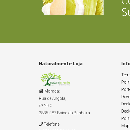
C
S
Naturalmente Loja
Inf
Term
Polí
Port
Morada:
Devo
Rua de Angola,
Decl
nº 20 C
Decl
2835-087 Baixa da Banheira
Polí
Telefone:
Mapa