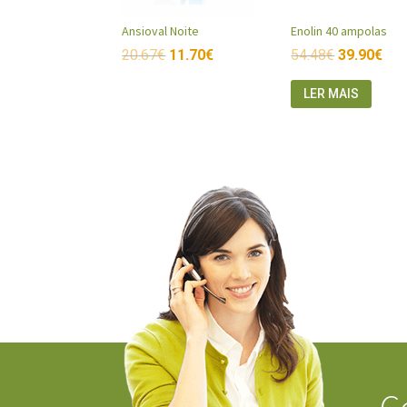
Ansioval Noite
Enolin 40 ampolas
20.67
€
11.70
€
54.48
€
39.90
€
LER MAIS