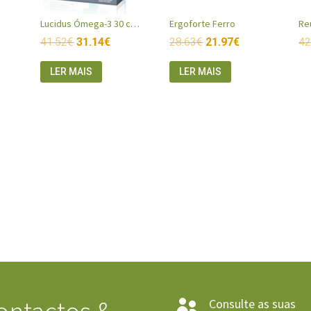
Lucidus Ómega-3 30 cápsulas + 30 ampolas
Ergoforte Ferro
Re
41.52
€
31.14
€
28.63
€
21.97
€
42
LER MAIS
LER MAIS
Consulte as suas
