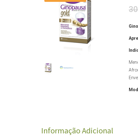
30
Gino
Apr
Indi
Men
Afro
Enve
Mod
Informação Adicional