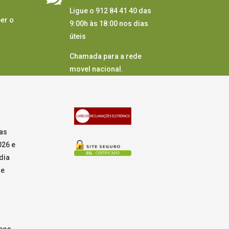
Ligue o 912 84 41 40 das
er o
9:00h às 18:00 nos dias
úteis
Chamada para a rede
movel nacional.
as
026 e
dia
de