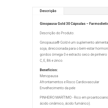
Descrição
Ginopausa Gold 30 Cápsulas – Farmodieti
Descrição do Produto:
Ginopausa® Gold é um suplemento alimentar
soja, direccionada para o bem-estar hormon
gordos ómega-3 e extracto seco de pinheiro 
C, E, B6 e zinco.
Benefícios:
Menopausa
Afrontamentos e Risco Cardiovascular
Envelhecimento da pele
PINHEIRO MARÍTIMO - Rico em proantocianidi
ácido cinâmico, ácido fumárico).