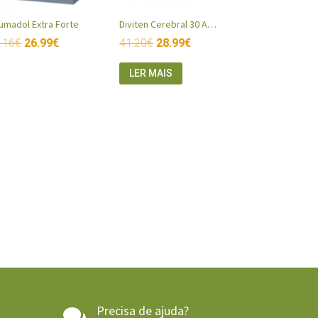
umadol Extra Forte
Diviten Cerebral 30 Ampolas
.16
€
26.99
€
41.20
€
28.99
€
LER MAIS
Precisa de ajuda?
