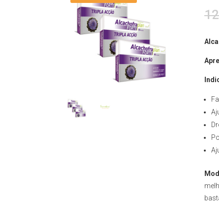
12
Alca
Apre
Indi
Fa
Aj
Dr
Po
Aj
Mod
melh
bast