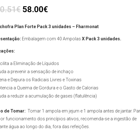
0.51
€
58.00
€
chofra Plan Forte Pack 3 unidades – Fharmonat
sentação:
Embalagem com 40 Ampolas
X
Pack 3 unidades.
cações:
cilita a Eliminação de Líquidos
uda a prevenir a sensação de inchaço
ena e Depura os Radicais Livres e Toxinas
tencia a Queima de Gordura e o Gasto de Calorias
uda a reduzir a acumulação de gases (flatulência)
o de Tomar:
Tomar 1 ampola em jejum e 1 ampola antes de jantar. Pa
or funcionamento dos princípios ativos, recomenda-se a ingestão de
ante água ao longo do dia, fora das refeições.