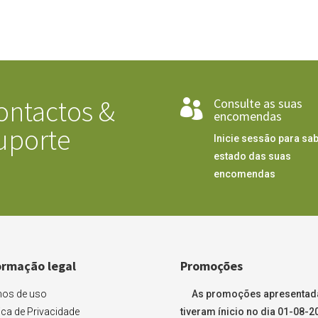
ontactos &
Consulte as suas

encomendas
uporte
Inicie sessão para sab
estado das suas
encomendas
ormação legal
Promoções
os de uso
As promoções apresentad
tica de Privacidade
tiveram ínicio no dia 01-08-2