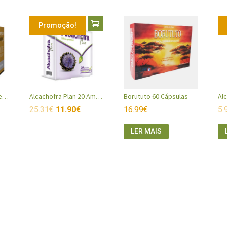
Promoção!
Alcachofra Forte Juventus
Alcachofra Plan 20 Ampolas
Borututo 60 Cápsulas
25.31
€
11.90
€
16.99
€
5.
LER MAIS