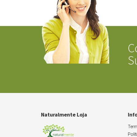
C
S
Naturalmente Loja
Inf
Term
Polí