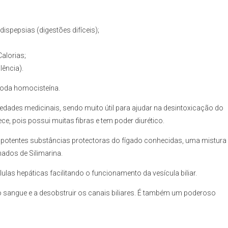
dispepsias (digestões difíceis);
alorias;
lência).
moda homocisteína.
edades medicinais, sendo muito útil para ajudar na desintoxicação do
e, pois possui muitas fibras e tem poder diurético.
otentes substâncias protectoras do fígado conhecidas, uma mistura
ados de Silimarina.
lulas hepáticas facilitando o funcionamento da vesícula biliar.
 do sangue e a desobstruir os canais biliares. É também um poderoso