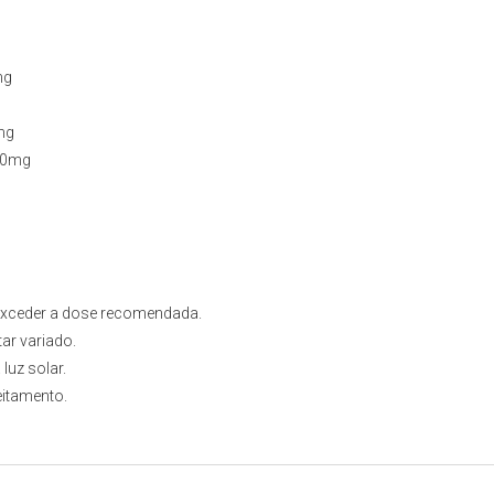
mg
0mg
200mg
 exceder a dose recomendada.
ar variado.
luz solar.
eitamento.