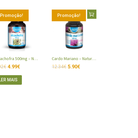
Promoção!
Promoção!
Alcachofra 500mg – Naturmil
Cardo Mariano – Naturmil
92
€
4.99
€
12.34
€
5.90
€
LER MAIS