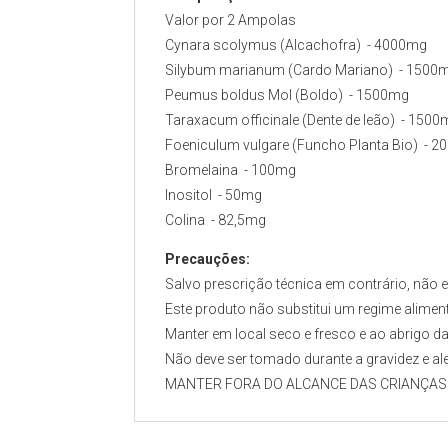
Valor por 2 Ampolas
Cynara scolymus (Alcachofra) - 4000mg
Silybum marianum (Cardo Mariano) - 1500
Peumus boldus Mol (Boldo) - 1500mg
Taraxacum officinale (Dente de leão) - 150
Foeniculum vulgare (Funcho Planta Bio) - 
Bromelaina - 100mg
Inositol - 50mg
Colina - 82,5mg
Precauções:
Salvo prescrição técnica em contrário, não
Este produto não substitui um regime aliment
Manter em local seco e fresco e ao abrigo da 
Não deve ser tomado durante a gravidez e al
MANTER FORA DO ALCANCE DAS CRIANÇAS