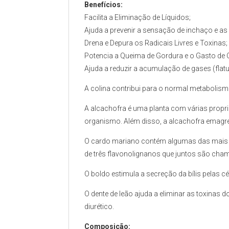
Benefícios:
Facilita a Eliminação de Líquidos;
Ajuda a prevenir a sensação de inchaço e as 
Drena e Depura os Radicais Livres e Toxinas;
Potencia a Queima de Gordura e o Gasto de C
Ajuda a reduzir a acumulação de gases (flatu
A colina contribui para o normal metabolis
A alcachofra é uma planta com várias propri
organismo. Além disso, a alcachofra emagrec
O cardo mariano contém algumas das mais p
de três flavonolignanos que juntos são cham
O boldo estimula a secreção da bílis pelas cé
O dente de leão ajuda a eliminar as toxinas
diurético.
Composição: