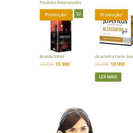
Produtos Relacionados
Promoção!
Promoção!
Brututu 500ml
24.85
€
15.90
€
26.88
€
18.90
€
LER MAIS