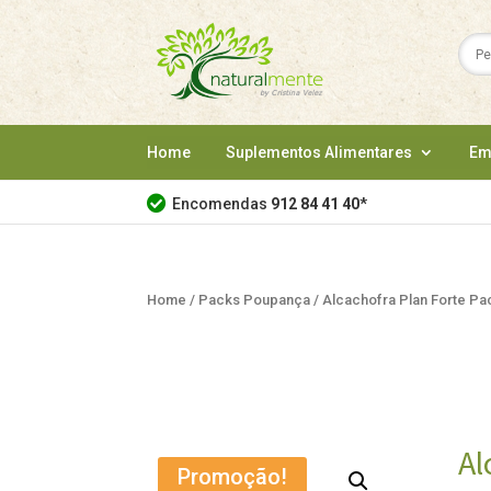
Home
Suplementos Alimentares
Em
Encomendas
912 84 41 40
*
Home
/
Packs Poupança
/ Alcachofra Plan Forte Pa
Al
Promoção!