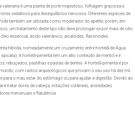
 a valeriana é uma planta de porte majestoso, folhagem graciosa e
res sedativos para desequilíbrios nervosos. Diferentes espécies de
Pode também ser utilizada como moderador do apetite; porém, em
sos, um tratamento deste tipo não deve prolongar-se por mais de oito
leo essencial, ácido valeriânico, alcalóides, flavonóides.
menta híbrida, nomeadamente um cruzamento entre hortelã-de-Água
 spicata). A hortelã-pimenta tem um alto conteúdo de mentol e é
s, rebuçados, pastilhas e pastas de dentes. A hortelã-pimenta é por
 mundo, com rastos arqueológicos que provam o seu uso há dez mil
te para o mau estar do estômago ou para ajudar a digestão. Devido ao
ra tratar dores de cabeça, irritações cutâneas, ansiedades
ores menstruais e flatulência.