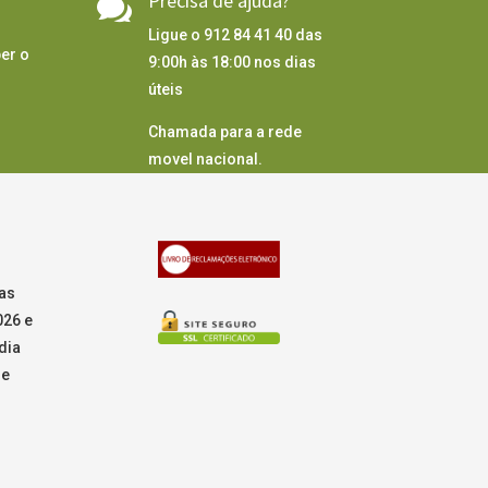
Precisa de ajuda?

Ligue o 912 84 41 40 das
er o
9:00h às 18:00 nos dias
úteis
Chamada para a rede
movel nacional.
as
026 e
dia
de