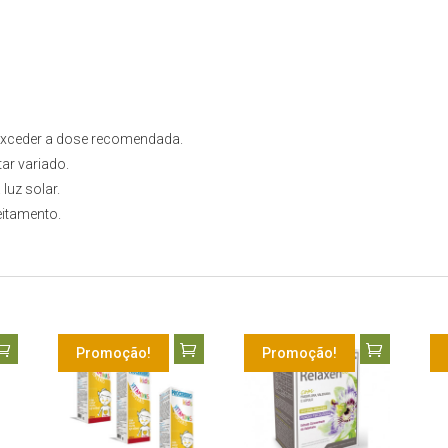
 exceder a dose recomendada.
ar variado.
luz solar.
eitamento.
Promoção!
Promoção!