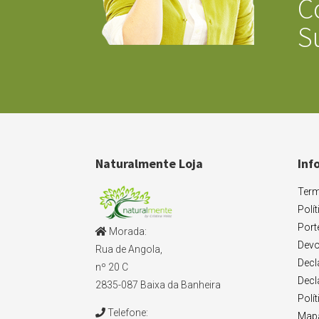
C
S
Naturalmente Loja
Inf
Term
Polí
Port
Morada:
Devo
Rua de Angola,
Decl
nº 20 C
Decl
2835-087 Baixa da Banheira
Polí
Telefone:
Mapa