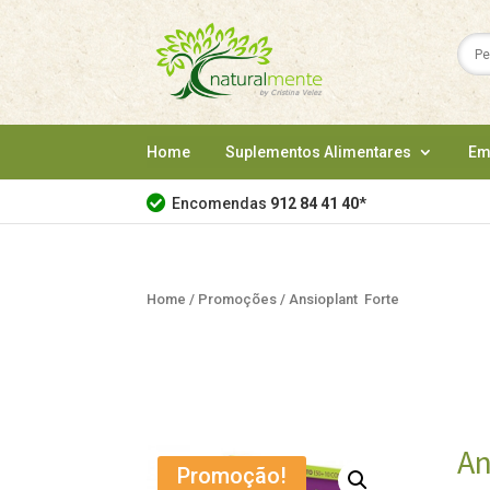
Home
Suplementos Alimentares
Em
Encomendas
912 84 41 40
*
Home
/
Promoções
/ Ansioplant Forte
An
Promoção!