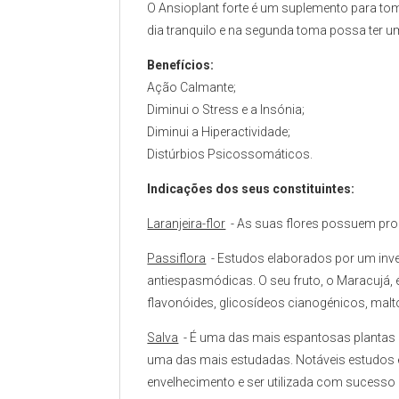
O Ansioplant forte é um suplemento para tom
dia tranquilo e na segunda toma possa ter 
Benefícios:
Ação Calmante;
Diminui o Stress e a Insónia;
Diminui a Hiperactividade;
Distúrbios Psicossomáticos.
Indicações dos seus constituintes:
Laranjeira-flor
- As suas flores possuem prop
Passiflora
- Estudos elaborados por um inv
antiespasmódicas. O seu fruto, o Maracujá, 
flavonóides, glicosídeos cianogénicos, malto
Salva
- É uma das mais espantosas plantas 
uma das mais estudadas. Notáveis estudos
envelhecimento e ser utilizada com sucesso