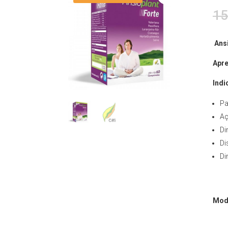
15
Ansi
Apre
Indi
Pa
Aç
Di
Di
Di
Mod