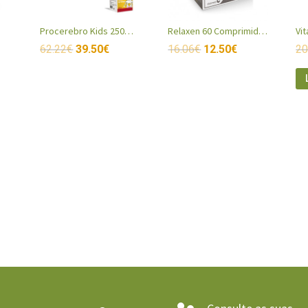
Procerebro Kids 250ml Pack 3
Relaxen 60 Comprimidos
Vi
62.22
€
39.50
€
16.06
€
12.50
€
20