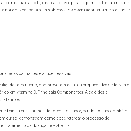
ar de manhã e à noite, e isto acontece para na primeira toma tenha um
uma noite descansada sem sobressaltos e sem acordar a meio da noite.
riedades calmantes e antidepressivas.
estigador americano, comprovaram as suas propriedades sedativas e
é rico em vitamina C. Principais Componentes: Alcalóides e
l e taninos.
medicinais que a humanidade tem ao dispor, sendo por isso também
 em curso, demonstram como pode retardar o processo de
 no tratamento da doença de Alzheimer.