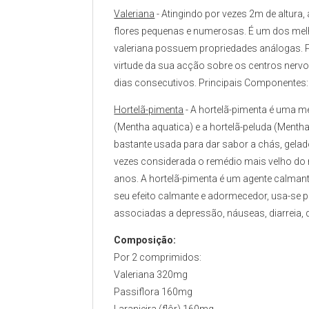
Valeriana
- Atingindo por vezes 2m de altura,
flores pequenas e numerosas. É um dos melho
valeriana possuem propriedades análogas. 
virtude da sua acção sobre os centros nervo
dias consecutivos. Principais Componentes: ó
Hortelã-pimenta
- A hortelã-pimenta é uma 
(Mentha aquatica) e a hortelã-peluda (Mentha
bastante usada para dar sabor a chás, gelado
vezes considerada o remédio mais velho do
anos. A hortelã-pimenta é um agente calman
seu efeito calmante e adormecedor, usa-se pa
associadas a depressão, náuseas, diarreia, d
Composição:
Por 2 comprimidos:
Valeriana 320mg
Passiflora 160mg