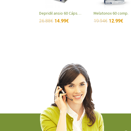
Depridil ansio 60 Cápsulas
Melatonox 60 comp.
26.88
€
14.99
€
19.94
€
12.99
€