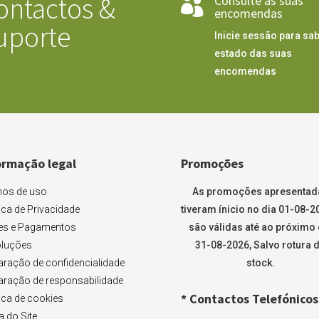
ontactos &
Consulte as suas

encomendas
uporte
Inicie sessão para sab
estado das suas
encomendas
ormação legal
Promoções
os de uso
As promoções apresentad
tica de Privacidade
tiveram ínicio no dia 01-08-2
es e Pagamentos
são válidas até ao próximo 
luções
31-08-2026, Salvo rotura 
aração de confidencialidade
stock.
aração de responsabilidade
* Contactos Telefónicos
tica de cookies
 do Site