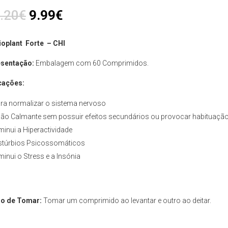
.20
€
9.99
€
oplant Forte – CHI
sentação:
Embalagem com 60 Comprimidos.
cações:
ra normalizar o sistema nervoso
ão Calmante sem possuir efeitos secundários ou provocar habituação
minui a Hiperactividade
stúrbios Psicossomáticos
minui o Stress e a Insónia
o de Tomar:
Tomar um comprimido ao levantar e outro ao deitar.