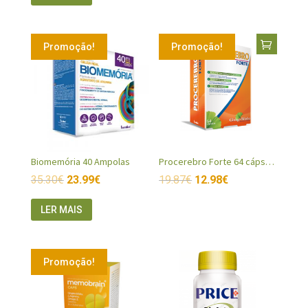
Promoção!
Promoção!
Biomemória 40 Ampolas
Procerebro Forte 64 cápsulas
35.30
€
23.99
€
19.87
€
12.98
€
LER MAIS
Promoção!