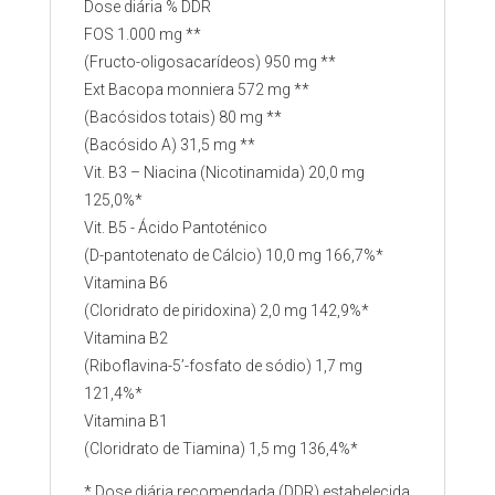
Dose diária % DDR
FOS 1.000 mg **
(Fructo-oligosacarídeos) 950 mg **
Ext Bacopa monniera 572 mg **
(Bacósidos totais) 80 mg **
(Bacósido A) 31,5 mg **
Vit. B3 – Niacina (Nicotinamida) 20,0 mg
125,0%*
Vit. B5 - Ácido Pantoténico
(D-pantotenato de Cálcio) 10,0 mg 166,7%*
Vitamina B6
(Cloridrato de piridoxina) 2,0 mg 142,9%*
Vitamina B2
(Riboflavina-5’-fosfato de sódio) 1,7 mg
121,4%*
Vitamina B1
(Cloridrato de Tiamina) 1,5 mg 136,4%*
* Dose diária recomendada (DDR) estabelecida