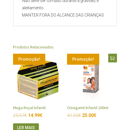
Não deve ser tomado durante a gravidez e
aleitamento.
MANTER FORA DO ALCANCE DAS CRIANÇAS
Produtos Relacionados
Promoção!
Promoção!
Mega Royal Infantil
Omegamil Infantil 200ml
25.57
€
14.99
€
41.20
€
25.00
€
LER MAIS