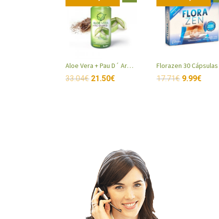
Aloe Vera + Pau D´ Arco 1000ml
Florazen 30 Cápsulas
33.04
€
21.50
€
17.71
€
9.99
€