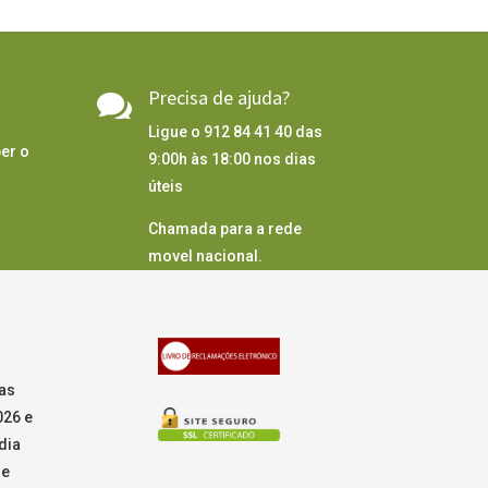
Precisa de ajuda?

Ligue o 912 84 41 40 das
er o
9:00h às 18:00 nos dias
úteis
Chamada para a rede
movel nacional.
as
026 e
dia
de