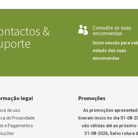
ontactos &
Consulte as suas

encomendas
uporte
Inicie sessão para sab
estado das suas
encomendas
ormação legal
Promoções
os de uso
As promoções apresentad
tica de Privacidade
tiveram ínicio no dia 01-08-2
es e Pagamentos
são válidas até ao próximo 
luções
31-08-2026, Salvo rotura 