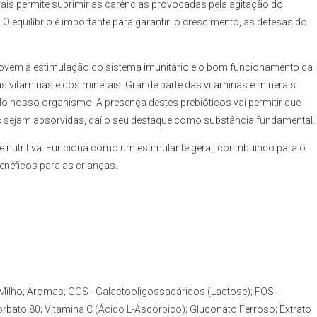
erais permite suprimir as carências provocadas pela agitação do
 O equilíbrio é importante para garantir: o crescimento, as defesas do
ovem a estimulação do sistema imunitário e o bom funcionamento da
das vitaminas e dos minerais. Grande parte das vitaminas e minerais
lo nosso organismo. A presença destes prebióticos vai permitir que
s sejam absorvidas, daí o seu destaque como substância fundamental.
 nutritiva. Funciona como um estimulante geral, contribuindo para o
enéficos para as crianças.
 Milho; Aromas; GOS - Galactooligossacáridos (Lactose); FOS -
rbato 80; Vitamina C (Ácido L-Ascórbico); Gluconato Ferroso; Extrato