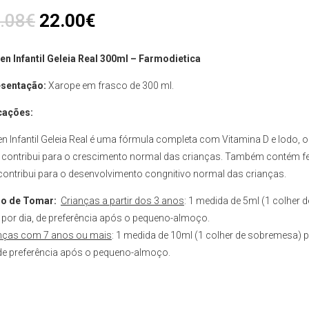
.08
€
22.00
€
ten Infantil Geleia Real 300ml – Farmodietica
sentação:
Xarope em frasco de 300 ml.
cações:
ten Infantil Geleia Real é uma fórmula completa com Vitamina D e Iodo, 
, contribui para o crescimento normal das crianças. Também contém f
contribui para o desenvolvimento congnitivo normal das crianças.
o de Tomar:
Crianças a partir dos 3 anos
: 1 medida de 5ml (1 colher d
 por dia, de preferência após o pequeno-almoço.
nças com 7 anos ou mais
: 1 medida de 10ml (1 colher de sobremesa) 
 de preferência após o pequeno-almoço.