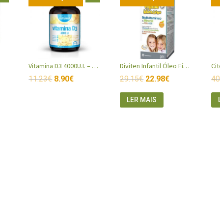
Vitamina D3 4000U.I. – Naturmil
Diviten Infantil Óleo Fígado Bacalhau
11.23
€
8.90
€
29.15
€
22.98
€
40
LER MAIS