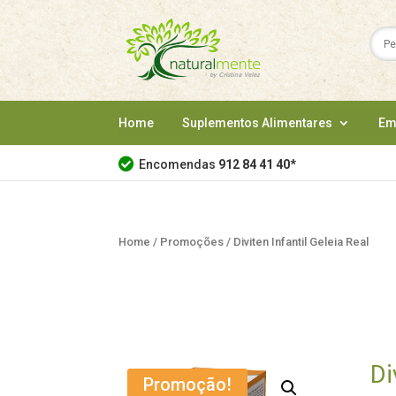
Home
Suplementos Alimentares
Em
Encomendas
912 84 41 40
*
Home
/
Promoções
/ Diviten Infantil Geleia Real
Di
Promoção!