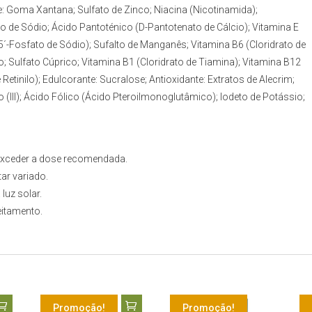
te: Goma Xantana; Sulfato de Zinco; Niacina (Nicotinamida);
 de Sódio; Ácido Pantoténico (D-Pantotenato de Cálcio); Vitamina E
-5´-Fosfato de Sódio); Sufalto de Manganês; Vitamina B6 (Cloridrato de
co; Sulfato Cúprico; Vitamina B1 (Cloridrato de Tiamina); Vitamina B12
etinilo); Edulcorante: Sucralose; Antioxidante: Extratos de Alecrim;
o (III); Ácido Fólico (Ácido Pteroilmonoglutâmico); Iodeto de Potássio;
 exceder a dose recomendada.
ar variado.
luz solar.
eitamento.
Promoção!
Promoção!