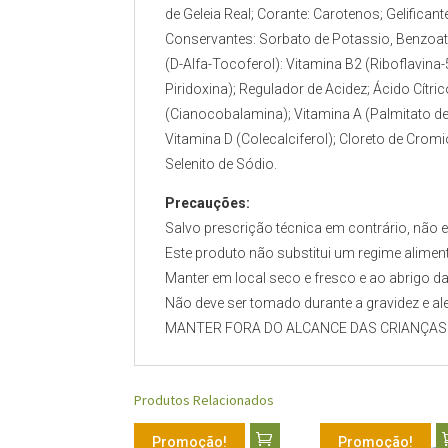
de Geleia Real; Corante: Carotenos; Gelifican
Conservantes: Sorbato de Potassio, Benzoato
(D-Alfa-Tocoferol): Vitamina B2 (Riboflavina
Piridoxina); Regulador de Acidez; Ácido Cítri
(Cianocobalamina); Vitamina A (Palmitato de R
Vitamina D (Colecalciferol); Cloreto de Cromi
Selenito de Sódio.
Precauções:
Salvo prescrição técnica em contrário, não
Este produto não substitui um regime aliment
Manter em local seco e fresco e ao abrigo da 
Não deve ser tomado durante a gravidez e al
MANTER FORA DO ALCANCE DAS CRIANÇAS
Produtos Relacionados
Promoção!
Promoção!