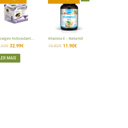
Citoxigen Antioxidante 30 ampolas
Vitamina E – Naturmil
.30
€
32.99
€
16.82
€
11.90
€
LER MAIS