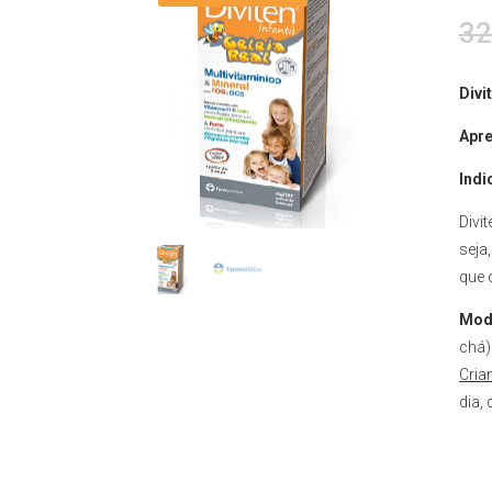
32
Divi
Apre
Indi
Divi
seja
que 
Mod
chá)
Cria
dia,