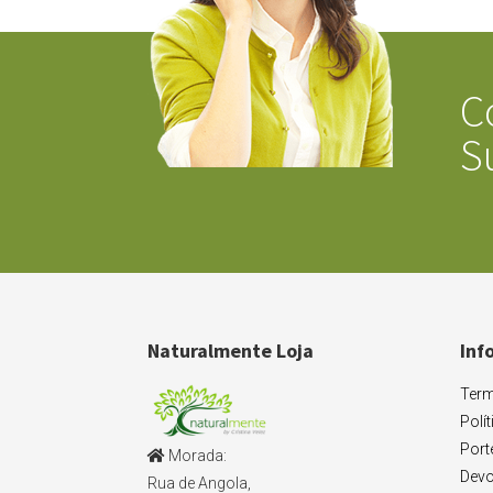
C
S
Naturalmente Loja
Inf
Term
Polí
Port
Morada:
Devo
Rua de Angola,