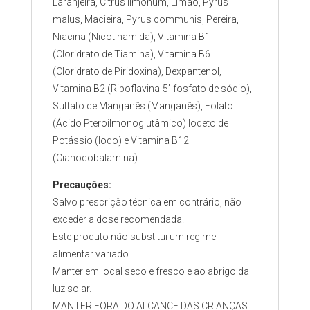
Laranjeira, Citrus limonum, Limão, Pyrus
malus, Macieira, Pyrus communis, Pereira,
Niacina (Nicotinamida), Vitamina B1
(Cloridrato de Tiamina), Vitamina B6
(Cloridrato de Piridoxina), Dexpantenol,
Vitamina B2 (Riboflavina-5’-fosfato de sódio),
Sulfato de Manganês (Manganês), Folato
(Ácido Pteroilmonoglutâmico) Iodeto de
Potássio (Iodo) e Vitamina B12
(Cianocobalamina).
Precauções:
Salvo prescrição técnica em contrário, não
exceder a dose recomendada.
Este produto não substitui um regime
alimentar variado.
Manter em local seco e fresco e ao abrigo da
luz solar.
MANTER FORA DO ALCANCE DAS CRIANÇAS