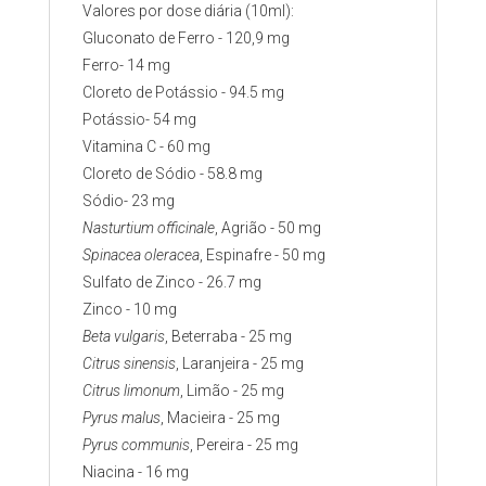
Valores por dose diária (10ml):
Gluconato de Ferro - 120,9 mg
Ferro- 14 mg
Cloreto de Potássio - 94.5 mg
Potássio- 54 mg
Vitamina C - 60 mg
Cloreto de Sódio - 58.8 mg
Sódio- 23 mg
Nasturtium officinale
, Agrião - 50 mg
Spinacea oleracea
, Espinafre - 50 mg
Sulfato de Zinco - 26.7 mg
Zinco - 10 mg
Beta vulgaris
, Beterraba - 25 mg
Citrus sinensis
, Laranjeira - 25 mg
Citrus limonum
, Limão - 25 mg
Pyrus malus
, Macieira - 25 mg
Pyrus communis
, Pereira - 25 mg
Niacina - 16 mg