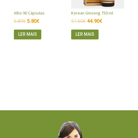
Alho 90 Cápsulas
Korean Ginseng 750 ml
6.80
€
5.80
€
51.60
€
44.90
€
LER MAIS
LER MAIS