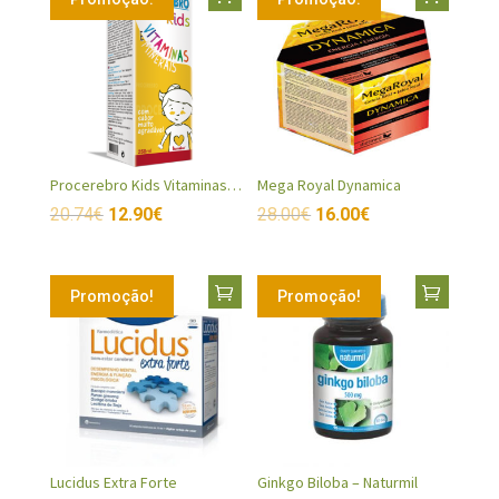
Procerebro Kids Vitaminas e Minerais
Mega Royal Dynamica
20.74
€
12.90
€
28.00
€
16.00
€
Promoção!
Promoção!
Lucidus Extra Forte
Ginkgo Biloba – Naturmil