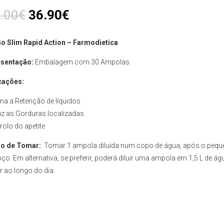
.00
€
36.90
€
o Slim Rapid Action – Farmodietica
sentação:
Embalagem com 30 Ampolas.
cações:
ina a Retenção de líquidos
z as Gorduras localizadas
rolo do apetite
o de Tomar:
Tomar 1 ampola diluída num copo de água, após o pequ
ço. Em alternativa, se preferir, poderá diluir uma ampola em 1,5 L de ág
r ao longo do dia.