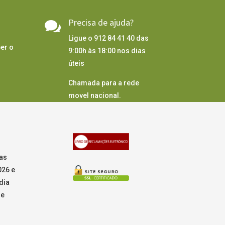
Precisa de ajuda?

Ligue o 912 84 41 40 das
er o
9:00h às 18:00 nos dias
úteis
Chamada para a rede
movel nacional.
as
026 e
dia
de