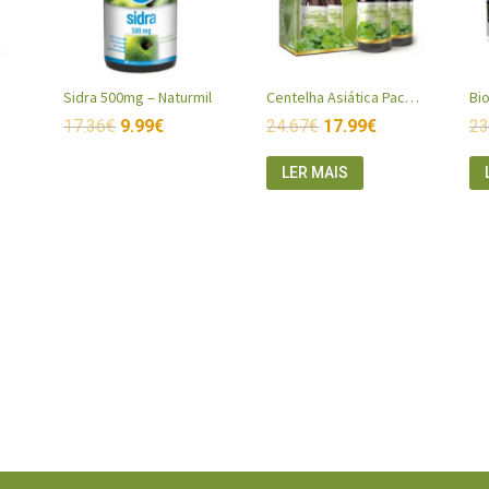
Sidra 500mg – Naturmil
Centelha Asiática Pack 2 unidades
Bi
17.36
€
9.99
€
24.67
€
17.99
€
23
LER MAIS