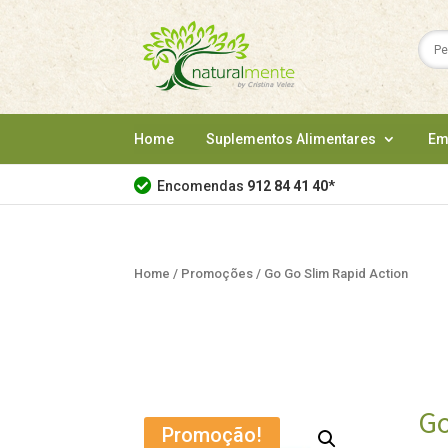
Home
Suplementos Alimentares
Em
Encomendas
912 84 41 40
*
Home
/
Promoções
/ Go Go Slim Rapid Action
Go
Promoção!