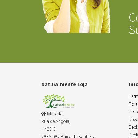
C
S
Naturalmente Loja
Inf
Term
Polí
Port
Morada:
Devo
Rua de Angola,
Decl
nº 20 C
Decl
2835-087 Baixa da Banheira