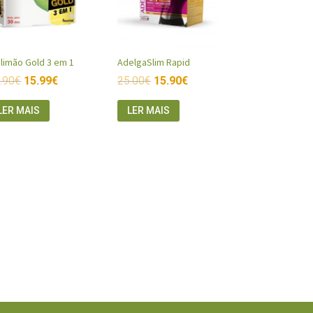
olimão Gold 3 em 1
AdelgaSlim Rapid
.90
€
15.99
€
25.00
€
15.90
€
LER MAIS
LER MAIS