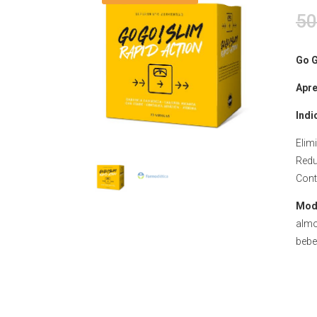
50
Go G
Apre
Indi
Elim
Redu
Cont
Mod
almo
bebe