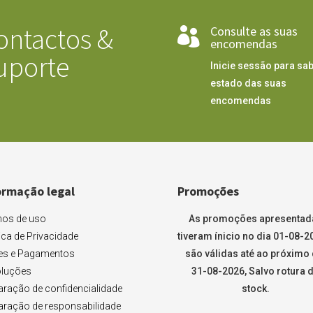
ontactos &
Consulte as suas

encomendas
uporte
Inicie sessão para sab
estado das suas
encomendas
ormação legal
Promoções
os de uso
As promoções apresentad
tica de Privacidade
tiveram ínicio no dia 01-08-2
es e Pagamentos
são válidas até ao próximo 
luções
31-08-2026, Salvo rotura 
aração de confidencialidade
stock.
aração de responsabilidade