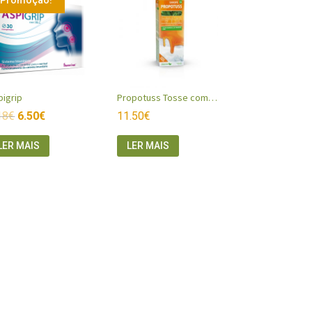
pigrip
Propotuss Tosse com Expetoração
18
€
6.50
€
11.50
€
LER MAIS
LER MAIS