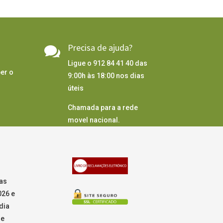
Precisa de ajuda?

Ligue o 912 84 41 40 das
er o
9:00h às 18:00 nos dias
úteis
Chamada para a rede
movel nacional.
as
026 e
dia
de