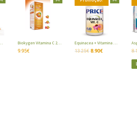
 20 Comprimidos Efervescentes
Biokygen Vitamina C 250ml
Equinacea + Vitamina C Cápsulas
As
9.95
€
13.25
€
8.90
€
8.