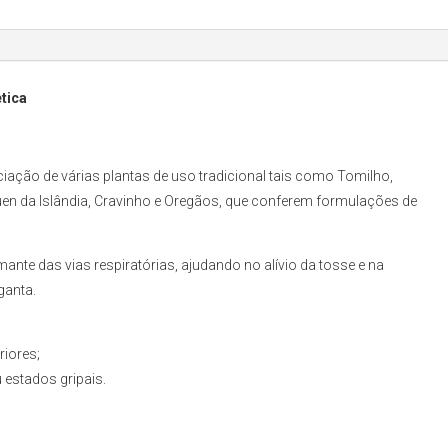
tica
ção de várias plantas de uso tradicional tais como Tomilho,
quen da Islândia, Cravinho e Oregãos, que conferem formulações de
ante das vias respiratórias, ajudando no alívio da tosse e na
ganta.
riores;
 estados gripais.