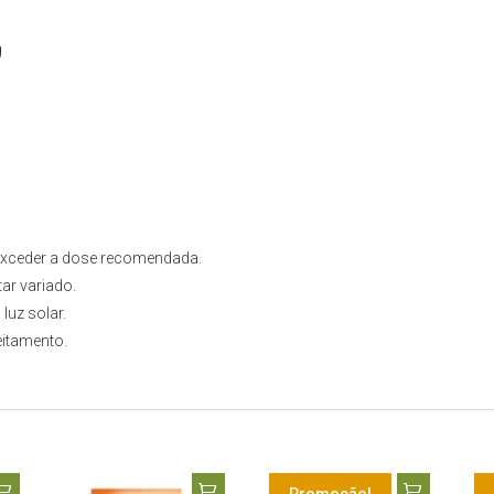
g
 exceder a dose recomendada.
ar variado.
luz solar.
eitamento.
Promoção!