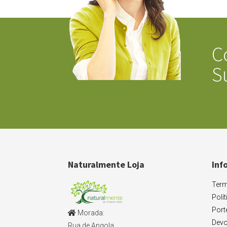
C
S
Naturalmente Loja
Inf
Term
Polí
Port
Morada:
Devo
Rua de Angola,