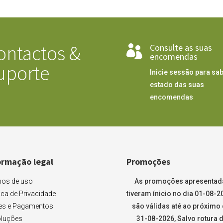
ontactos &
Consulte as suas

encomendas
uporte
Inicie sessão para sab
estado das suas
encomendas
ormação legal
Promoções
os de uso
As promoções apresentad
tica de Privacidade
tiveram ínicio no dia 01-08-2
es e Pagamentos
são válidas até ao próximo 
luções
31-08-2026, Salvo rotura 