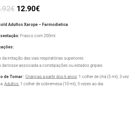
.92
€
12.90
€
old Adultos Xarope – Farmodietica
sentação:
Frasco com 200ml.
cações:
io da irritação das vias respiratórias superiores
io da tosse associada a constipações ou estados gripais
o de Tomar:
Crianças a partir dos 6 anos
: 1 colher de chá (5 ml), 3 ve
ia.
Adultos:
1 colher de sobremesa (10 ml), 3 vezes ao dia.