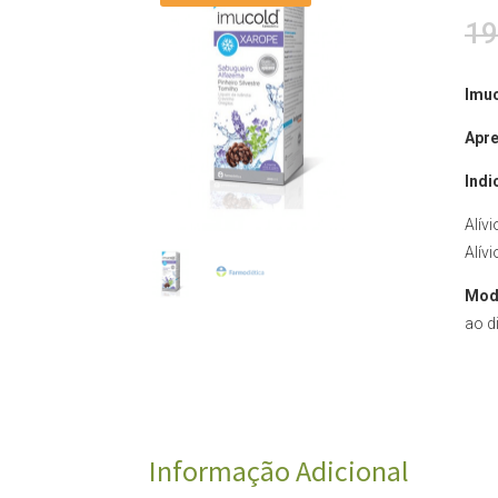
19
Imuc
Apre
Indi
Alív
Alív
Mod
ao d
Informação Adicional