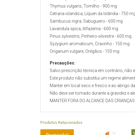
Thymus vulgaris, Tomilho - 900 mg
Cetraria islandica, Líquen da Islândia - 750 m
Sambucus nigra, Sabugueiro - 600 mg
Lavandula spica, Alfazema - 600 mg
Pinus sylvestris, Pinheiro-silvestre - 600 mg
Syzygium aromaticum, Cravinho - 150 mg
Origanum vulgare, Orégãos - 150 mg
Precauções:
Salvo prescrição técnica em contrário, não
Este produto não substitui um regime aliment
Manter em local seco e fresco e ao abrigo da 
Não deve ser tomado durante a gravidez e al
MANTER FORA DO ALCANCE DAS CRIANÇAS
Produtos Relacionados
Promoção!