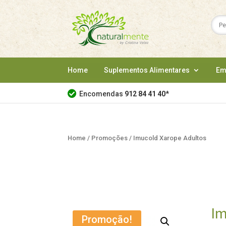
Home
Suplementos Alimentares
Em
Encomendas
912 84 41 40
*
Home
/
Promoções
/ Imucold Xarope Adultos
Im
Promoção!