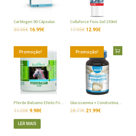
Cartilogen 90 Cápsulas
Collaforce Fisio Gel 150ml
30.56
€
16.99
€
17.95
€
12.90
€
Promoção!
Promoção!
Pferde Balsamo Efeito Frio (Balsamo cavalo)
Glucosamina + Condroitina cápsulas
11.20
€
9.98
€
28.77
€
21.99
€
LER MAIS