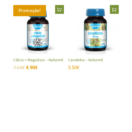
Promoção!
Cálcio + Magnésio – Naturmil
Cavalinha – Naturmil
7.34
€
4.90
€
5.50
€