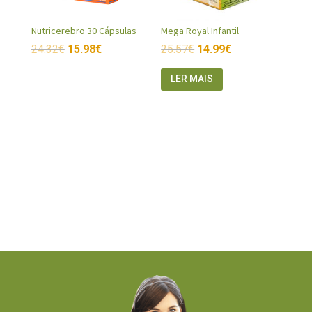
Nutricerebro 30 Cápsulas
Mega Royal Infantil
24.32
€
15.98
€
25.57
€
14.99
€
LER MAIS