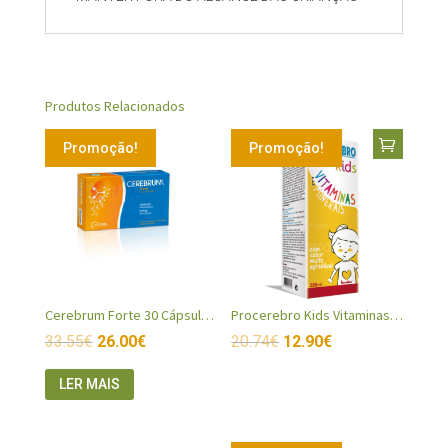
Produtos Relacionados
Promoção!
Promoção!
Cerebrum Forte 30 Cápsulas + 10 de OFERTA
Procerebro Kids Vitaminas e Minerais
33.55
€
26.00
€
20.74
€
12.90
€
LER MAIS