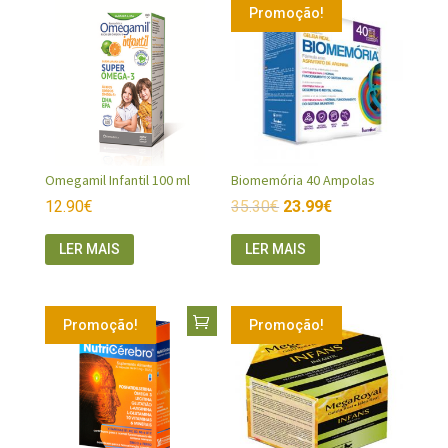
Promoção!
Omegamil Infantil 100 ml
Biomemória 40 Ampolas
12.90
€
35.30
€
23.99
€
LER MAIS
LER MAIS
Promoção!
Promoção!