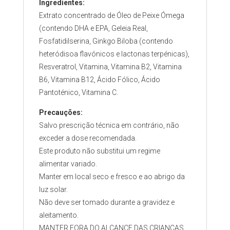
Ingredientes:
Extrato concentrado de Óleo de Peixe Ómega
(contendo DHA e EPA, Geleia Real,
Fosfatidilserina, Ginkgo Biloba (contendo
heteródisoa flavónicos e lactonas terpénicas),
Resveratrol, Vitamina, Vitamina B2, Vitamina
B6, Vitamina B12, Ácido Fólico, Ácido
Pantoténico, Vitamina C.
Precauções:
Salvo prescrição técnica em contrário, não
exceder a dose recomendada.
Este produto não substitui um regime
alimentar variado.
Manter em local seco e fresco e ao abrigo da
luz solar.
Não deve ser tomado durante a gravidez e
aleitamento.
MANTER FORA DO ALCANCE DAS CRIANÇAS