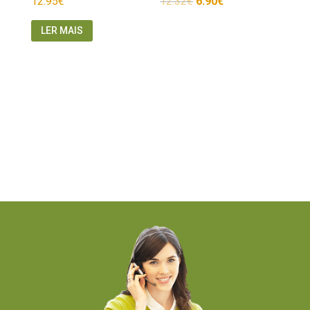
12.95
€
12.32
€
6.90
€
LER MAIS