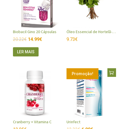
Biobacil Gino 20 Cápsulas
Óleo Essencial de Hortelã-Pimenta
20.22
€
14.99
€
9.73
€
LER MAIS
Promoção!
Cranberry + Vitamina C
Urinfect