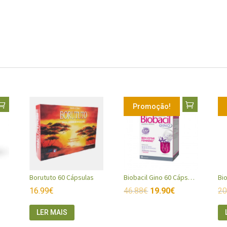
Promoção!
Borututo 60 Cápsulas
Biobacil Gino 60 Cápsulas
16.99
€
46.88
€
19.90
€
20
LER MAIS