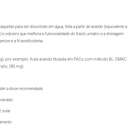
aquetas para ser dissolvido em água, feita a partir de arando (equivalente a
e vidoeiro que melhora a funcionalidade do tracto urinário e a drenagem
ose e a N-acetilcisteína .
 mg), por exemplo, fruta arando titulada em PACs com método BL- DMAC
mplo, (80 mg).
ceder a dose recomendada.
 variado.
 solar.
tamento.