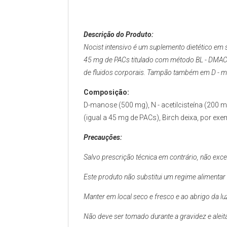
Descrição do Produto:
Nocist intensivo é um suplemento dietético em s
45 mg de PACs titulado com método BL - DMAC) 
de fluidos corporais. Tampão também em D - man
Composição:
D-manose (500 mg), N - acetilcisteína (200
(igual a 45 mg de PACs), Birch deixa, por exe
Precauções:
Salvo prescrição técnica em contrário, não ex
Este produto não substitui um regime alimentar
Manter em local seco e fresco e ao abrigo da luz
Não deve ser tomado durante a gravidez e alei