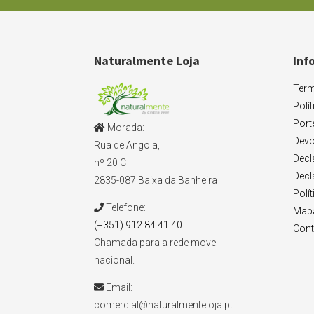
Naturalmente Loja
Inf
Term
Polí
Port
Morada:
Devo
Rua de Angola,
Decl
nº 20 C
Decl
2835-087 Baixa da Banheira
Polí
Telefone:
Mapa
(+351) 912 84 41 40
Cont
Chamada para a rede movel
nacional.
Email:
comercial@naturalmenteloja.pt