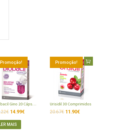
Promoção!
Promoção!
Biobacil Gino 20 Cápsulas
Urisidil 30 Comprimidos
.22
€
14.99
€
20.67
€
11.90
€
LER MAIS