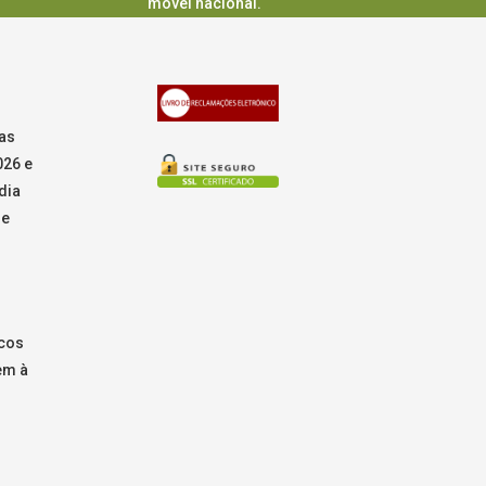
movel nacional.
as
026 e
dia
de
icos
em à