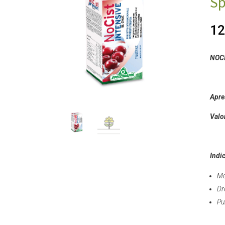
Sp
12
NOCI
Apre
Valo
Indi
Me
Dr
Pu