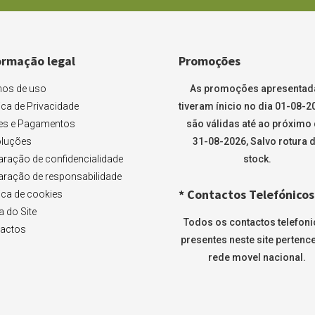
ormação legal
Promoções
os de uso
As promoções apresentad
tica de Privacidade
tiveram ínicio no dia 01-08-2
es e Pagamentos
são válidas até ao próximo 
luções
31-08-2026, Salvo rotura 
aração de confidencialidade
stock.
aração de responsabilidade
* Contactos Telefónicos
tica de cookies
 do Site
Todos os contactos telefon
actos
presentes neste site pertenc
rede movel nacional.