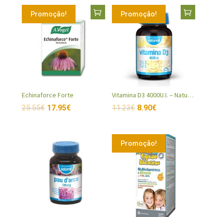
Promoção!
Promoção!
Echinaforce Forte
Vitamina D3 4000U.I. – Naturmil
25.55
€
17.95
€
11.23
€
8.90
€
Promoção!