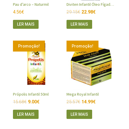
Pau d’arco – Naturmil
Diviten Infantil Óleo Fígado Bacalhau
4.56
€
29.15
€
22.98
€
LER MAIS
LER MAIS
Promoção!
Promoção!
Própolis Infantil 50ml
Mega Royal Infantil
15.68
€
9.00
€
25.57
€
14.99
€
LER MAIS
LER MAIS