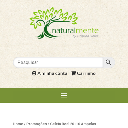
A minha conta
|
Carrinho
Home
/
Promoções
/ Geleia Real 20+10 Ampolas