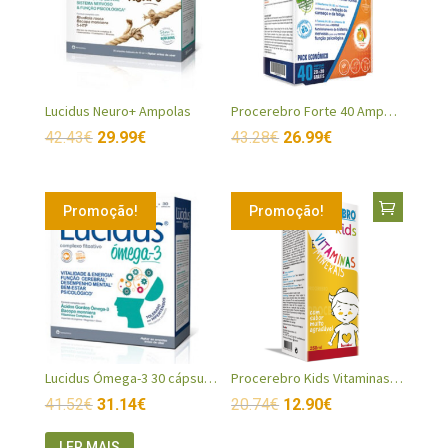
Lucidus Neuro+ Ampolas
Procerebro Forte 40 Ampolas
42.43
€
29.99
€
43.28
€
26.99
€
Promoção!
Promoção!
Lucidus Ómega-3 30 cápsulas + 30 ampolas
Procerebro Kids Vitaminas e Minerais
41.52
€
31.14
€
20.74
€
12.90
€
LER MAIS