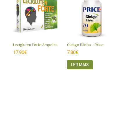
Lecigluten Forte Ampolas
Ginkgo Biloba – Price
17.90
€
7.80
€
LER MAIS