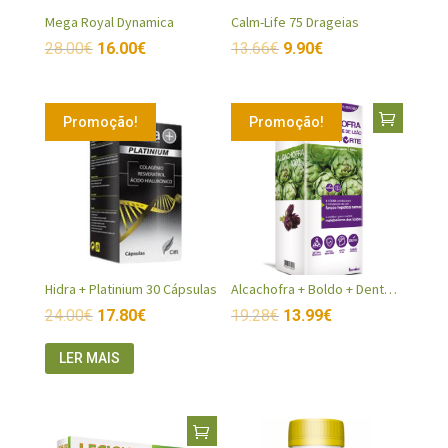
Mega Royal Dynamica
Calm-Life 75 Drageias
28.00
€
16.00
€
13.66
€
9.90
€
Promoção!
Promoção!
Hidra + Platinium 30 Cápsulas
Alcachofra + Boldo + Dente Leão 500ml
24.00
€
17.80
€
19.28
€
13.99
€
LER MAIS